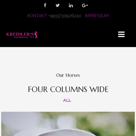
KONTAKT:
+4915730926240
IMPRESSUM
HOME
WIR
Our Horses
UNSERE HÜNDINNEN
FOUR COLUMNS WIDE
ALL
MALVE
LUPA
NURI