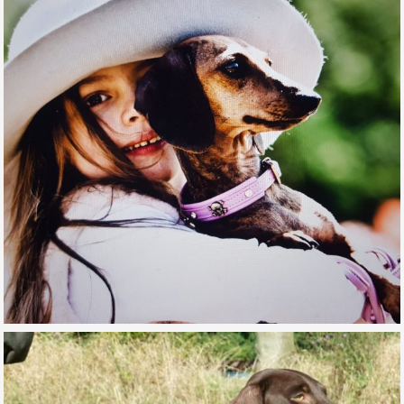
CEDER
WELPEN/PUPPIES
BLOG
CEDER
RÜDEN
DER KLEINE LORD VON DER VISBECKER KAPELLE
EDELMANN VON DER VISBECKER KAPELLE
EMPFEHLUNGEN
LINKS
KONTAKT