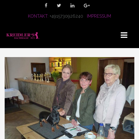
KONTAKT:
+4915730926240
IMPRESSUM
HOME
WIR
UNSERE HÜNDINNEN
MALVE
LUPA
NURI