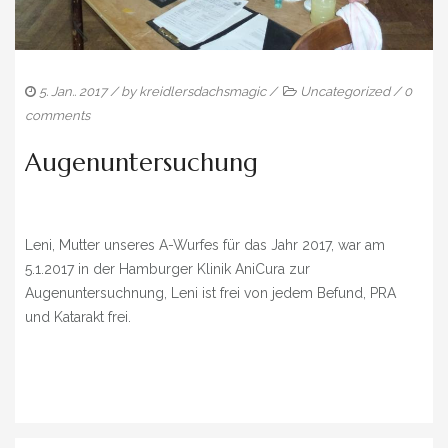
CEDER
WELPEN/PUPPIES
BLOG
5. Jan.. 2017
/ by
kreidlersdachsmagic
/
Uncategorized
/
0
comments
RÜDEN
Augenuntersuchung
DER KLEINE LORD VON DER VISBECKER KAPELLE
EDELMANN VON DER VISBECKER KAPELLE
Leni, Mutter unseres A-Wurfes für das Jahr 2017, war am
EMPFEHLUNGEN
5.1.2017 in der Hamburger Klinik AniCura zur
Augenuntersuchnung, Leni ist frei von jedem Befund, PRA
LINKS
und Katarakt frei.
KONTAKT