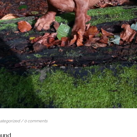
ategorized
/
0 comments
mund