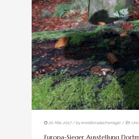
20. Mai. 2017
/ by
kreidlersdachsmagic
/
Unc
Europa-Sieger Ausstellung Dort