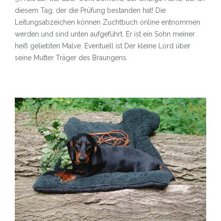
CEDER
diesem Tag, der die Prüfung bestanden hat! Die
Leitungsabzeichen können Zuchtbuch online entnommen
WELPEN/PUPPIES
werden und sind unten aufgeführt. Er ist ein Sohn meiner
BLOG
heiß geliebten Malve. Eventuell ist Der kleine Lord über
seine Mutter Träger des Braungens.
RÜDEN
DER KLEINE LORD VON DER VISBECKER KAPELLE
EDELMANN VON DER VISBECKER KAPELLE
EMPFEHLUNGEN
LINKS
KONTAKT